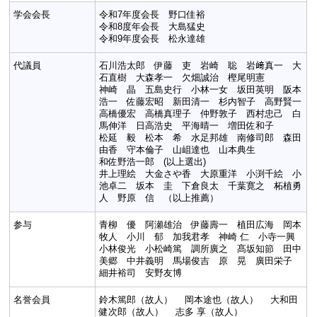
学会会長
令和7年度会長 野口佳裕
令和8度年会長 大島猛史
令和9年度会長 松永達雄
代議員
石川浩太郎 伊藤 吏 岩崎 聡 岩﨑真一 大
石直樹 大森孝一 欠畑誠治 樫尾明憲
神崎 晶 五島史行 小林一女 坂田英明 阪本
浩一 佐藤宏昭 新田清一 杉内智子 高野賢一
高橋優宏 高橋真理子 仲野敦子 西村忠己 白
馬伸洋 日高浩史 平海晴一 増田佐和子
松延 毅 松本 希 水足邦雄 南修司郎 森田
由香 守本倫子 山岨達也 山本典生
和佐野浩一郎 (以上選出)
井上理絵 大金さや香 大原重洋 小渕千絵 小
池卓二 坂本 圭 下倉良太 千葉寛之 柘植勇
人 野原 信 （以上推薦）
参与
青柳 優 阿瀬雄治 伊藤壽一 植田広海 岡本
牧人 小川 郁 加我君孝 神崎 仁 小寺一興
小林俊光 小松崎篤 調所廣之 髙坂知節 田中
美郷 中井義明 馬場俊吉 原 晃 廣田栄子
細井裕司 安野友博
名誉会員
鈴木篤郎（故人） 岡本途也（故人） 大和田
健次郎（故人） 志多 享（故人）