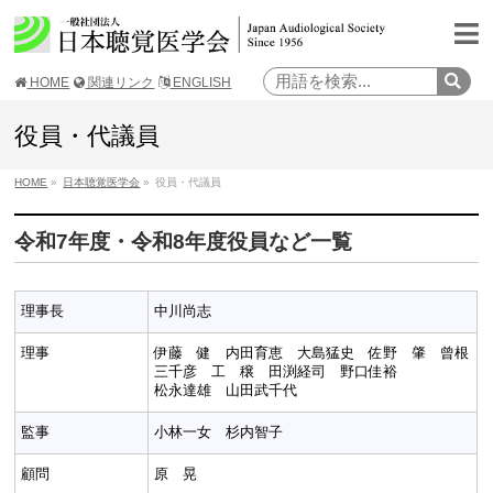
HOME
関連リンク
ENGLISH
役員・代議員
HOME
»
日本聴覚医学会
»
役員・代議員
令和7年度・令和8年度役員など一覧
理事長
中川尚志
理事
伊藤 健 内田育恵 大島猛史 佐野 肇 曾根
三千彦 工 穣 田渕経司 野口佳裕
松永達雄 山田武千代
監事
小林一女 杉内智子
顧問
原 晃