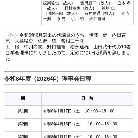
設楽哲也（故人） 曽田豊二（故人） 立木 孝
（故人） 野村恭也（故人） 神崎 仁
市川銀一郎（故人） 石神寛通（故人） 小寺
一興 原 晃 小川 郁 細井裕司
（注）令和6年6月選出の代議員のうち、伊藤 健 内田育
恵 大島猛史 佐野 肇 曾根三千彦
工 穣 中川尚志 野口佳裕 松永達雄 山田武千代の10名
は学会理事になりましたので、定款に従い代議員を辞しまし
た
令和8年度（2026年）理事会日程
回
日 時
第1回
令和8年1月17日（土） 16：00～18：00
第2回
令和8年4月18日（土） 16：00～18：00
第3回
令和8年7月11日（土） 16：00～18：00