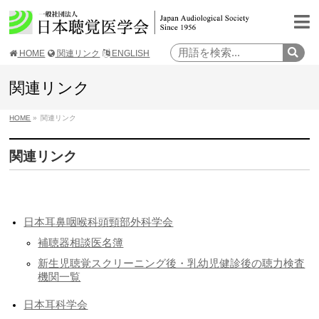
HOME
関連リンク
ENGLISH
関連リンク
HOME
»
関連リンク
関連リンク
日本耳鼻咽喉科頭頸部外科学会
補聴器相談医名簿
新生児聴覚スクリーニング後・乳幼児健診後の聴力検査
機関一覧
日本耳科学会