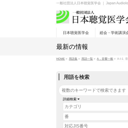
一般社団法人日本聴覚医学会 ｜ Japan Audiologic
日本聴覚医学会
総会・学術講演
最新の情報
HOME
»
用語集
»
用語一覧
»
A．音響一般
»
A-I-1.
用語を検索
詳細検索