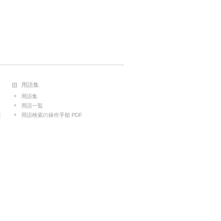
用語集
用語集
用語一覧
援
用語検索の操作手順 PDF