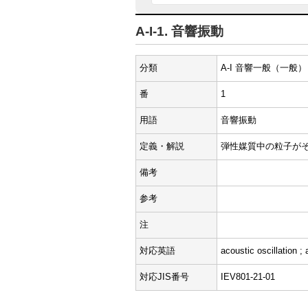
A-I-1. 音響振動
分類
A-I 音響一般（一般）
番
1
用語
音響振動
定義・解説
弾性媒質中の粒子が
備考
参考
注
対応英語
acoustic oscillation ;
対応JIS番号
IEV801-21-01