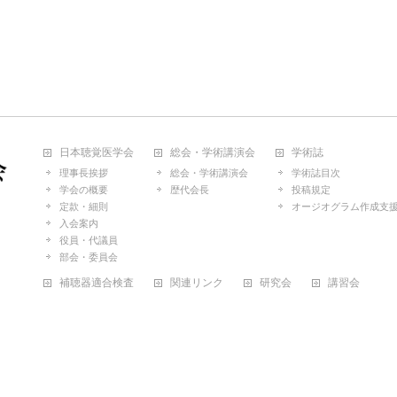
日本聴覚医学会
総会・学術講演会
学術誌
理事長挨拶
総会・学術講演会
学術誌目次
学会の概要
歴代会長
投稿規定
定款・細則
オージオグラム作成支
入会案内
役員・代議員
部会・委員会
補聴器適合検査
関連リンク
研究会
講習会