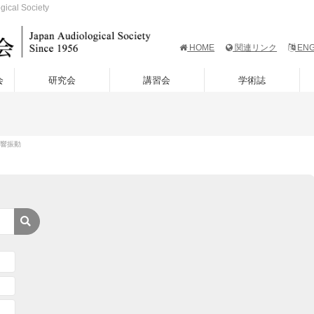
al Society
HOME
関連リンク
ENG
会
研究会
講習会
学術誌
 音響振動