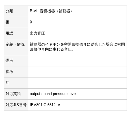
分類
B-VII 音響機器（補聴器）
番
9
用語
出力音圧
定義・解説
補聴器のイヤホンを密閉形擬似耳に結合した場合に密閉
形擬似耳内に生じる音圧。
備考
参考
注
対応英語
output sound pressure level
対応JIS番号
IEV801-C 5512 -c