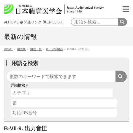
HOME
関連リンク
ENGLISH
最新の情報
HOME
»
用語集
»
用語一覧
»
B．音響機器
»
B-VII-9. 出力音圧
用語を検索
詳細検索
B-VII-9. 出力音圧