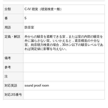
分類
C-IV 聴覚（聴覚検査一般）
番
5
用語
防音室
定義・解説
外からの騒音を遮断できる室，または室の内部の騒音を
外に漏らさない室。いいかえると，遮音構造の十分な
室。純音聴力検査の場合，30ホン以下の騒音レベルであ
れば測定値に影響を与えない。
備考
参考
注
対応英語
sound proof room
対応JIS番号