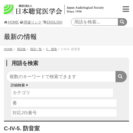
HOME
関連リンク
ENGLISH
最新の情報
HOME
»
用語集
»
用語一覧
»
C．聴覚
»
C-IV-5. 防音室
用語を検索
詳細検索
C-IV-5. 防音室