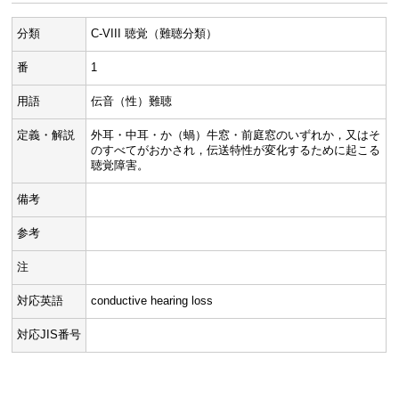
分類
C-VIII 聴覚（難聴分類）
番
1
用語
伝音（性）難聴
定義・解説
外耳・中耳・か（蝸）牛窓・前庭窓のいずれか，又はそ
のすべてがおかされ，伝送特性が変化するために起こる
聴覚障害。
備考
参考
注
対応英語
conductive hearing loss
対応JIS番号