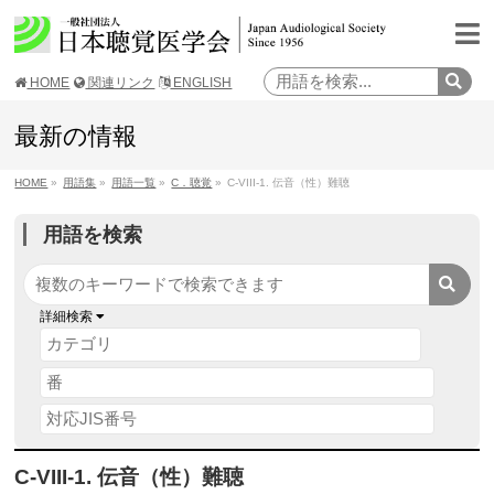
HOME
関連リンク
ENGLISH
最新の情報
HOME
»
用語集
»
用語一覧
»
C．聴覚
»
C-VIII-1. 伝音（性）難聴
用語を検索
詳細検索
C-VIII-1. 伝音（性）難聴