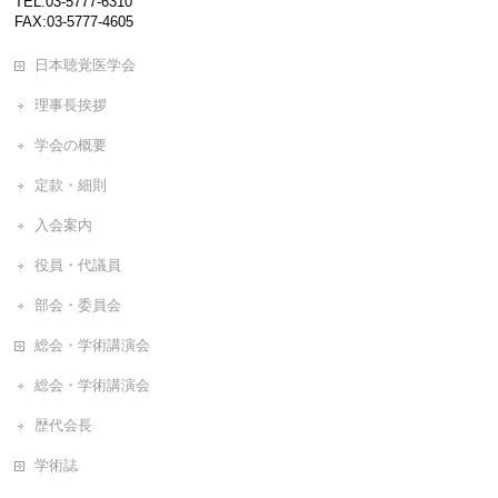
TEL:03-5777-6310
FAX:03-5777-4605
日本聴覚医学会
理事長挨拶
学会の概要
定款・細則
入会案内
役員・代議員
部会・委員会
総会・学術講演会
総会・学術講演会
歴代会長
学術誌