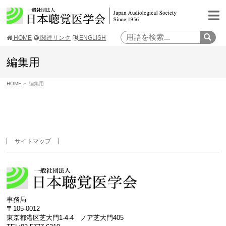
HOME
関連リンク
ENGLISH
編集用
HOME
»
編集用
サイトマップ
事務局
〒105-0012
東京都港区芝大門1-4-4 ノア芝大門405