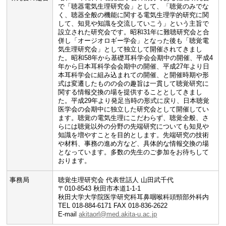
で「聴器電気生理研究会」として、「聴覚のみでな
く、聴器全般の機能に関する電気生理学的研究に関
して、知見や知識を交流していこう」という主旨で
設立された研究会です。昭和31年に難聴研究会と合
併し「オージオロギー学会」となった後も「聴覚電
気生理研究会」として独立して開催されてきまし
た。昭和58年から基礎耳科学会会期中の開催、平成4
年から日本耳科学会会期中の開催、平成27年より日
本耳科学会に組み込まれての開催、と開催時期や形
式は変遷したものの会の趣旨は一貫して聴覚研究に
関する情報交換の場を提供することとしてきまし
た。平成29年より発足当時の形式に戻り、日本聴覚
医学会の会期中に独立した研究会として開催してい
ます。聴覚の電気生理にこだわらず、聴覚全般、さ
らには聴覚以外の分野の先端研究についても知見や
知識を増やすことを目的とします。先端研究の技術
や材料、事務の進め方など、具体的な情報交換の場
となっています。多数の先生のご参加をお待ちして
おります。
事務局
聴覚生理研究会 代表世話人 山田武千代
〒010-8543 秋田市本道1-1-1
秋田大学大学院医学研究科耳鼻咽喉科頭頸部外科内
TEL 018-884-6171 FAX 018-836-2622
E-mail
akitaorl@med.akita-u.ac.jp