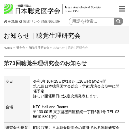
HOME
関連リンク
ENGLISH
お知らせ｜聴覚生理研究会
HOME
»
研究会
»
聴覚生理研究会
»
お知らせ｜聴覚生理研究会
第73回聴覚生理研究会のお知らせ
期日
令和8年10月15日(木)または16日(金)の2時間
第71回日本聴覚医学会総会・学術講演会会期中に開
催予定
詳しい開催期日は決定次第発表します。
会場
KFC Hall and Rooms
〒130-0015 東京都墨田区横網一丁目6番1号 TEL 03-
5610-5801(代)
研究会の趣旨
昭和27年に日本聴覚医学会の前身である難聴研究会