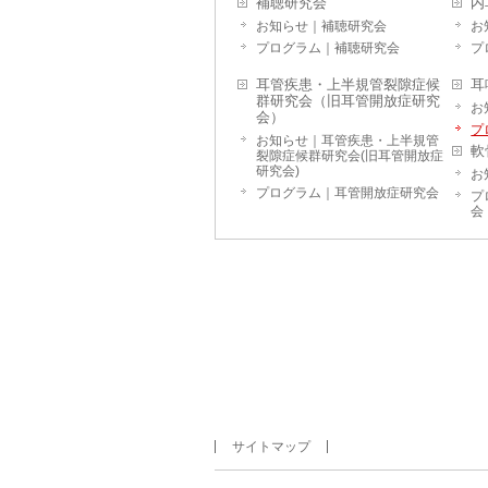
補聴研究会
内
お知らせ｜補聴研究会
お
プログラム｜補聴研究会
プ
耳管疾患・上半規管裂隙症候
耳
群研究会（旧耳管開放症研究
お
会）
プ
お知らせ｜耳管疾患・上半規管
軟
裂隙症候群研究会(旧耳管開放症
研究会)
お
プログラム｜耳管開放症研究会
プ
会
サイトマップ