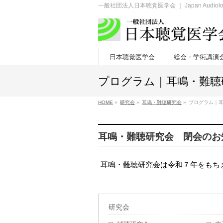
一般社団法人日本聴覚医学会 ｜ Japan Audiologic
日本聴覚医学会
総会・学術講演
プログラム｜耳鳴・難聴
HOME
»
研究会
»
耳鳴・難聴研究会
»
プログラム｜
耳鳴・難聴研究会 閉会のお
耳鳴・難聴研究会は令和７年をもち
研究会