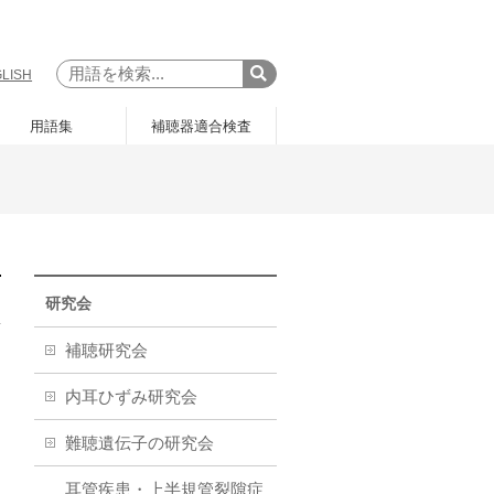
LISH
用語集
補聴器適合検査
研究会
補聴研究会
内耳ひずみ研究会
難聴遺伝子の研究会
耳管疾患・上半規管裂隙症