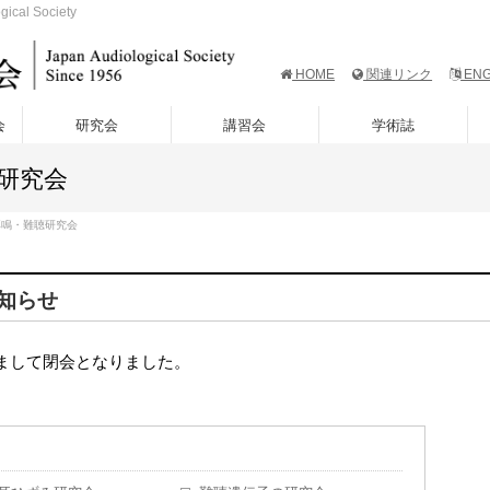
al Society
HOME
関連リンク
ENG
会
研究会
講習会
学術誌
研究会
耳鳴・難聴研究会
知らせ
まして閉会となりました。